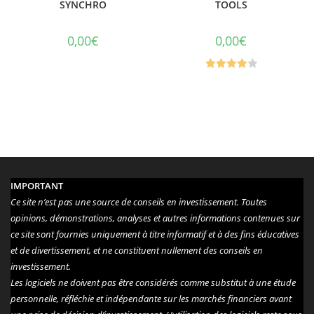
SYNCHRO
TOOLS
0,00
€
0,00
€
Note
4.00
sur 5
IMPORTANT
Ce site n’est pas une source de conseils en investissement. Toutes
opinions, démonstrations, analyses et autres informations contenues sur
ce site sont fournies uniquement à titre informatif et à des fins éducatives
et de divertissement, et ne constituent nullement des conseils en
investissement.
Les logiciels ne doivent pas être considérés comme substitut à une étude
personnelle, réfléchie et indépendante sur les marchés financiers avant