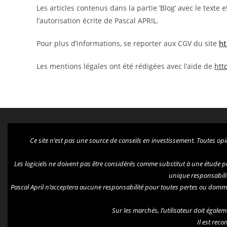
Les articles contenus dans la partie ‘Blog’ avec le text
l’autorisation écrite de Pascal APRIL.
Pour plus d’informations, se reporter aux CGV du site
ht
Les mentions légales ont été rédigées avec l’aide de
http
Ce site n’est pas une source de conseils en investissement. Toutes opi
Les logiciels ne doivent pas être considérés comme substitut à une étude per
unique responsabilit
Pascal April n’acceptera aucune responsabilité pour toutes pertes ou dommages
Sur les marchés, l’utilisateur doit égale
Il est rec