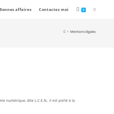
Toggle
Bonnes affaires
Contactez moi
0
website
>
Mentions légales
search
e numérique, dite L.C.E.N., il est porté à la