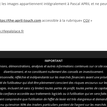
e et les images appartiennent intégralement à Pascal APRIL et ne pe
tps://the-april-touch.com
accessible à la rubrique«
CGV
»
://legalplace.fr
IMPORTANT
nions, démonstrations, analyses et autres informations contenues sur ce site son
divertissement, et ne constituent nullement des conseils en investissement.
sonnelle, réfléchie et indépendante sur les marchés financiers avant une prise de 
é de l’utilisateur qui doit être pleinement conscient des risques encourus sur le
, incluant (et sans s’y limiter) toutes pertes de profit, toutes pertes de capita
la confiance accordée aux traitements logiciels ou à l’utilisation qui en sera faite.
ment comprendre que l’utilisation de l’effet de levier est très dangereux et deman
onnu qu’environ 90% des traders particuliers perdent de l’argent sur les marchés 