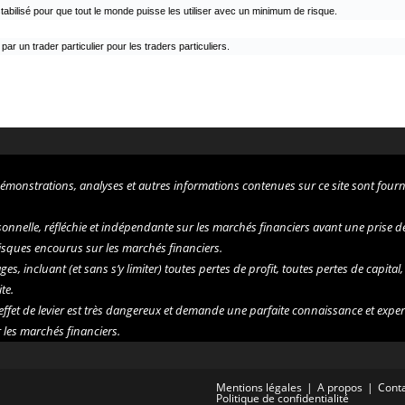
té stabilisé pour que tout le monde puisse les utiliser avec un minimum de risque.
r un trader particulier pour les traders particuliers.
démonstrations, analyses et autres informations contenues sur ce site sont fourni
nelle, réfléchie et indépendante sur les marchés financiers avant une prise de dé
 risques encourus sur les marchés financiers.
 incluant (et sans s’y limiter) toutes pertes de profit, toutes pertes de capital
te.
’effet de levier est très dangereux et demande une parfaite connaissance et exper
 les marchés financiers.
Mentions légales
A propos
Cont
Politique de confidentialité