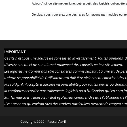
Aujourd’hui, ce site met en ligne, petit à petit, des logiciels qui ont é
De plus, vous trouverez une des rares formations par modules écrite pa
IMPORTANT
Ce site n’est pas une source de conseils en investissement. Toutes opinions, 
divertissement, et ne constituent nullement des conseils en investissement.
Les logiciels ne doivent pas être considérés comme substitut à une étude person
unique responsabilité de l’utilisateur qui doit être pleinement conscient des
Pascal April n’acceptera aucune responsabilité pour toutes pertes ou dommages,
la confiance accordée aux traitements logiciels ou à l’utilisation qui en sera fai
Sur les marchés, l’utilisateur doit également comprendre que l’utilisation de l
Il est reconnu qu’environ 90% des traders particuliers perdent de l’argent sur
Copyright 2026 - Pascal April