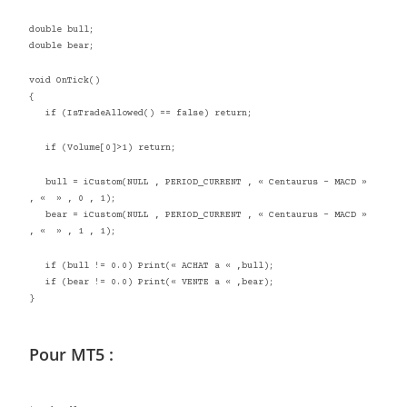
double bull;
double bear;
void OnTick()
{
if (IsTradeAllowed() == false) return;
if (Volume[0]>1) return;
bull = iCustom(NULL , PERIOD_CURRENT , « Centaurus – MACD »
, « » , 0 , 1);
bear = iCustom(NULL , PERIOD_CURRENT , « Centaurus – MACD »
, « » , 1 , 1);
if (bull != 0.0) Print(« ACHAT a « ,bull);
if (bear != 0.0) Print(« VENTE a « ,bear);
}
Pour MT5 :