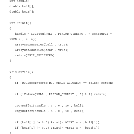
int handle;
double bull[];
double bear[];
int OnInit()
{
handle = iCustom(NULL , PERIOD_CURRENT , « Centaurus –
MACD » , « »);
ArraySetAsSeries(bull , true);
ArraySetAsSeries(bear , true);
return(INIT_SUCCEEDED);
}
void OnTick()
{
if (MQLInfoInteger(MQL_TRADE_ALLOWED) == false) return;
if (iVolume(NULL , PERIOD_CURRENT , 0) > 1) return;
CopyBuffer(handle , 0 , 0 , 10 , bull);
CopyBuffer(handle , 1 , 0 , 10 , bear);
if (bull[1] != 0.0) Print(« ACHAT a « ,bull[1]);
if (bear[1] != 0.0) Print(« VENTE a « ,bear[1]);
}