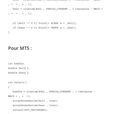
, « » , 0 , 1);
bear = iCustom(NULL , PERIOD_CURRENT , « Centaurus – MACD »
, « » , 1 , 1);
if (bull != 0.0) Print(« ACHAT a « ,bull);
if (bear != 0.0) Print(« VENTE a « ,bear);
}
Pour MT5 :
int handle;
double bull[];
double bear[];
int OnInit()
{
handle = iCustom(NULL , PERIOD_CURRENT , « Centaurus –
MACD » , « »);
ArraySetAsSeries(bull , true);
ArraySetAsSeries(bear , true);
return(INIT_SUCCEEDED);