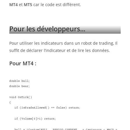
MT4
et
MT5
car le code est différent.
Pour les développeurs...
Pour utiliser les indicateurs dans un robot de trading, Il
suffit de déclarer l’indicateur et de lire les données.
Pour MT4 :
double bull;
double bear;
void OnTick()
{
if (IsTradeAllowed() == false) return;
if (Volume[0]>1) return;
bull = iCustom(NULL , PERIOD_CURRENT , « Centaurus – MACD »