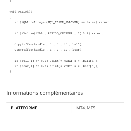
}
void OnTick()
{
if (MQLInfoInteger(MQL_TRADE_ALLOWED) == false) return;
if (iVolume(NULL , PERIOD_CURRENT , 0) > 1) return;
CopyBuffer(handle , 0 , 0 , 10 , bull);
CopyBuffer(handle , 1 , 0 , 10 , bear);
if (bull[1] != 0.0) Print(« ACHAT a « ,bull[1]);
if (bear[1] != 0.0) Print(« VENTE a « ,bear[1]);
}
Informations complémentaires
PLATEFORME
MT4, MT5