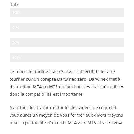
Buts
Evolutif
100%
Simple
90%
Fonctionnel
50%
Documenté
100%
Le robot de trading est créé avec l’objectif de le faire
tourner sur un
compte Darwinex zéro.
Darwinex met à
disposition
MT4
ou
MT5
en fonction des marchés utilisés
donc la compatibilité est importante.
Avec tous les travaux et toutes les vidéos de ce projet,
vous aurez un moyen de vous former aux divers moyens
pour la portabilité d’un code MT4 vers MT5 et vice-versa.