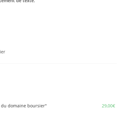
itement de texte.
ier
e du domaine boursier"
29,00
€