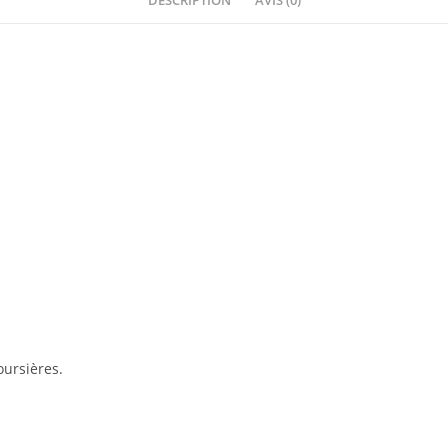
DESCRIPTION
AVIS (0)
ursières.