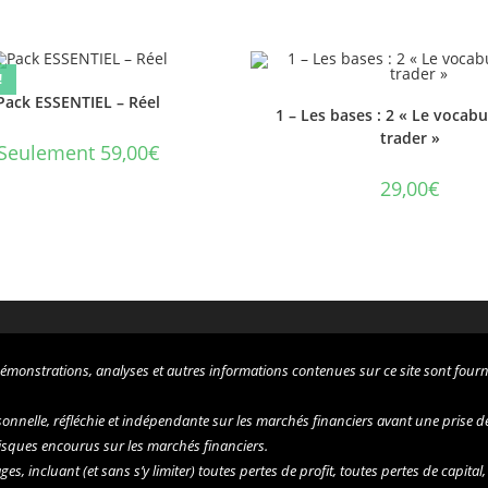
!
Pack ESSENTIEL – Réel
1 – Les bases : 2 « Le vocabu
trader »
Seulement 59,00€
29,00
€
démonstrations, analyses et autres informations contenues sur ce site sont fourni
nelle, réfléchie et indépendante sur les marchés financiers avant une prise de dé
 risques encourus sur les marchés financiers.
 incluant (et sans s’y limiter) toutes pertes de profit, toutes pertes de capital