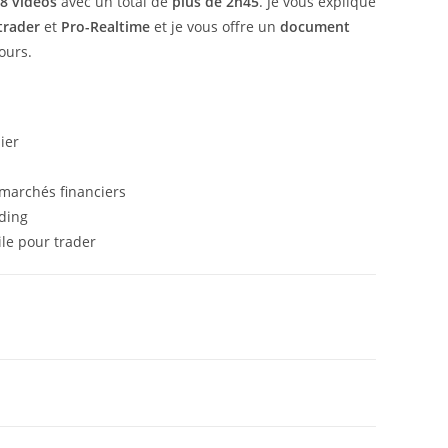
8 vidéos
avec un total de
plus de 2h45
. Je vous explique
trader
et
Pro-Realtime
et je vous offre un
document
ours.
ier
marchés financiers
ading
ile pour trader