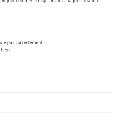
pliquer comment réagir devant chaque situation.
oule pas correctement
 bien