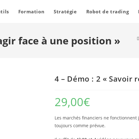
tils
Formation
Stratégie
Robot de trading
agir face à une position »
4 – Démo : 2 « Savoir r
29,00
€
Les marchés financiers ne fonctionnent j
toujours comme prévue.